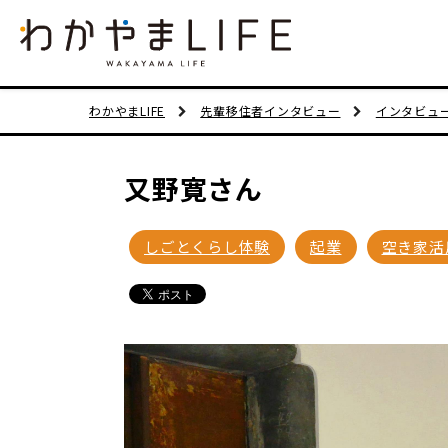
わかやまLIFE
先輩移住者インタビュー
インタビュ
又野寛さん
しごとくらし体験
起業
空き家活