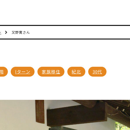
ー
又野寛さん
用
Iターン
家族移住
紀北
30代