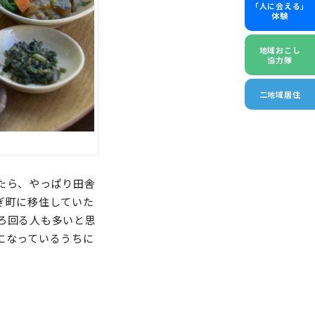
「人に会える」
体験
地域おこし
協力隊
二地域居住
たら、やっぱり田舎
ぎ町に移住していた
ろ回る人も多いと思
になっているうちに