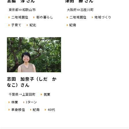
宮脇 淳 さん
津田 勝 さん
東京都⇔和歌山市
大阪府⇔古座川町
二地域居住
街の暮らし
二地域居住
地域づくり
子育て
紀北
紀南
志田 加奈子（しだ か
なこ）さん
千葉県→上富田町
就業
林業
Iターン
単身移住
紀南
40代