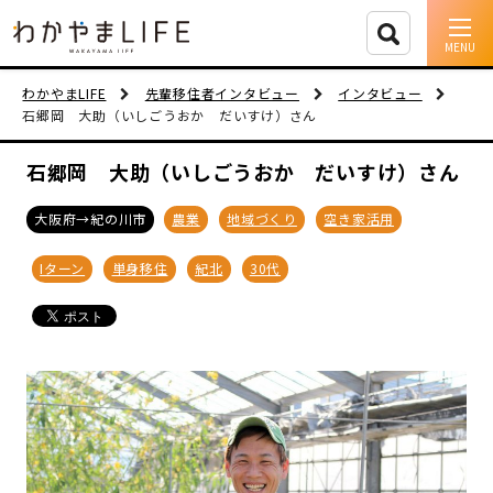
イベント情報
わかやまLIFE
先輩移住者インタビュー
インタビュー
石郷岡 大助（いしごうおか だいすけ）さん
移住支援
石郷岡 大助（いしごうおか だいすけ）さん
人に会う
大阪府→紀の川市
農業
地域づくり
空き家活用
しごと
Iターン
単身移住
紀北
30代
住まい
市町村を探す
移住者インタビュー
動画