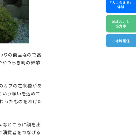
「人に会える」
体験
地域おこし
協力隊
二地域居住
わりの商品なので高
やかつらぎ町の柿酢
。
のカブの在来種があ
という願いを込めて
変わったものをあげた
んなところに顔を出
と消費者をつなげる