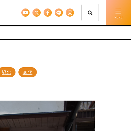
イベント情報
移住支援
紀北
30代
人に会う
しごと
住まい