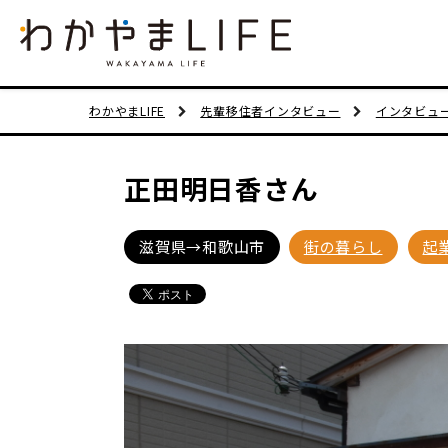
わかやまLIFE
先輩移住者インタビュー
インタビュ
正田明日香さん
滋賀県→和歌山市
街の暮らし
起