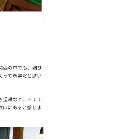
関西の中でも、媚び
えって新鮮だと思い
も温暖なところでで
歌山にあると感じま