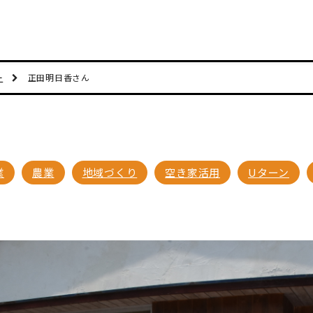
ー
正田明日香さん
業
農業
地域づくり
空き家活用
Uターン