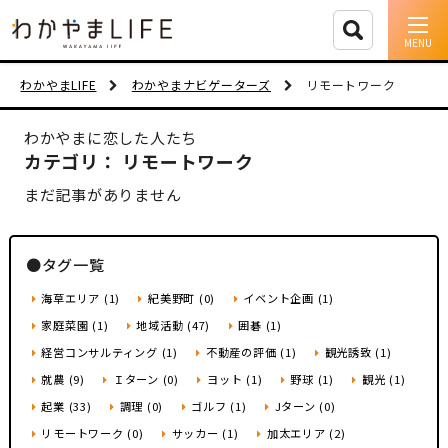
イベント情報
わかやまLIFE
わかやまナビゲーターズ
リモートワーク
移住支援
わかやまに恋した人たち
カテゴリ： リモートワーク
人に会う
まだ記事がありません
しごと
●タグ一覧
住まい
海草エリア (1)
紀美野町 (0)
イベント企画 (1)
市町村を探す
家庭菜園 (1)
地域活動 (47)
囲碁 (1)
経営コンサルティング (1)
不動産の評価 (1)
観光誘致 (1)
移住者インタビュー
就農 (9)
Ｉターン (0)
ヨット (1)
野球 (1)
観光 (1)
起業 (33)
調理 (0)
ゴルフ (1)
Jターン (0)
動画
リモートワーク (0)
サッカー (1)
加太エリア (2)