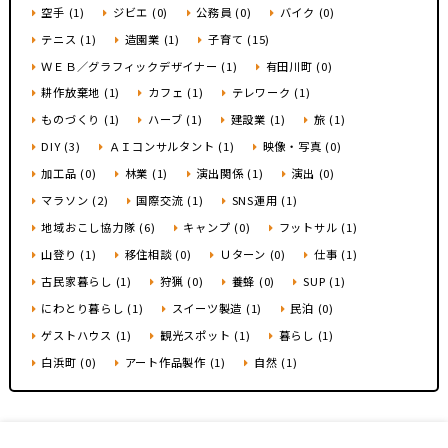
空手 (1)
ジビエ (0)
公務員 (0)
バイク (0)
地域おこし協力隊
テニス (1)
造園業 (1)
子育て (15)
ＷＥＢ／グラフィックデザイナー (1)
有田川町 (0)
耕作放棄地 (1)
カフェ (1)
テレワーク (1)
ものづくり (1)
ハーブ (1)
建設業 (1)
旅 (1)
DIY (3)
ＡＩコンサルタント (1)
映像・写真 (0)
加工品 (0)
林業 (1)
演出関係 (1)
演出 (0)
マラソン (2)
国際交流 (1)
SNS運用 (1)
地域おこし協力隊 (6)
キャンプ (0)
フットサル (1)
山登り (1)
移住相談 (0)
Ｕターン (0)
仕事 (1)
古民家暮らし (1)
狩猟 (0)
養蜂 (0)
SUP (1)
にわとり暮らし (1)
スイーツ製造 (1)
民泊 (0)
ゲストハウス (1)
観光スポット (1)
暮らし (1)
白浜町 (0)
アート作品製作 (1)
自然 (1)