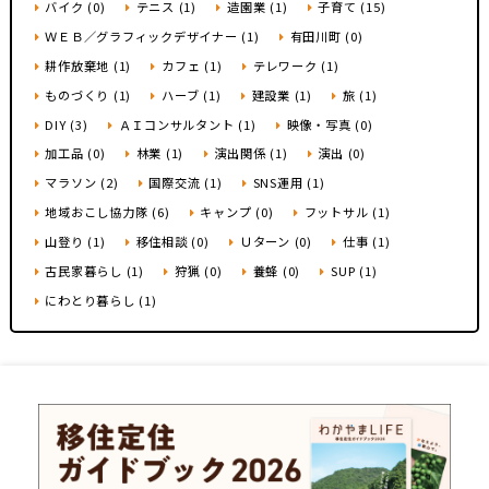
バイク (0)
テニス (1)
造園業 (1)
子育て (15)
ＷＥＢ／グラフィックデザイナー (1)
有田川町 (0)
耕作放棄地 (1)
カフェ (1)
テレワーク (1)
ものづくり (1)
ハーブ (1)
建設業 (1)
旅 (1)
DIY (3)
ＡＩコンサルタント (1)
映像・写真 (0)
加工品 (0)
林業 (1)
演出関係 (1)
演出 (0)
マラソン (2)
国際交流 (1)
SNS運用 (1)
地域おこし協力隊 (6)
キャンプ (0)
フットサル (1)
山登り (1)
移住相談 (0)
Ｕターン (0)
仕事 (1)
古民家暮らし (1)
狩猟 (0)
養蜂 (0)
SUP (1)
にわとり暮らし (1)