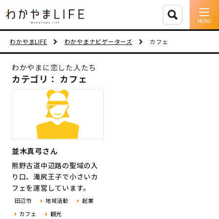
イベント情報
わかやまLIFE
わかやまナビゲーターズ
カフェ
移住支援
わかやまに恋した人たち
カテゴリ： カフェ
人に会う
しごと
住まい
並木真弓さん
市町村を探す
熊野古道中辺路の聖域の入
り口、滝尻王子で小さいカ
移住者インタビュー
フェを運営しています。
田辺市
地域活動
起業
動画
カフェ
観光