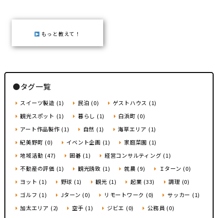
地域おこし協力隊
もっと教えて！
●タグ一覧
スイーツ製造 (1)
民泊 (0)
ゲストハウス (1)
観光スポット (1)
暮らし (1)
白浜町 (0)
アート作品製作 (1)
自然 (1)
海草エリア (1)
紀美野町 (0)
イベント企画 (1)
家庭菜園 (1)
地域活動 (47)
囲碁 (1)
経営コンサルティング (1)
不動産の評価 (1)
観光誘致 (1)
就農 (9)
Ｉターン (0)
ヨット (1)
野球 (1)
観光 (1)
起業 (33)
調理 (0)
ゴルフ (1)
Jターン (0)
リモートワーク (0)
サッカー (1)
加太エリア (2)
空手 (1)
ジビエ (0)
公務員 (0)