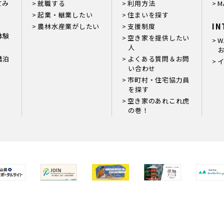
てみ
就職する
利用方法
M
起業・継業したい
住まいを探す
IN
農林水産業がしたい
支援制度
体験
空き家を提供したい
W
人
お
農泊
よくある質問＆お問
い合わせ
市町村・住宅協力員
を探す
空き家のあれこれ虎
の巻！