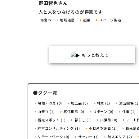
野田智也さん
人と人をつなげるのが得意です
海南市
地域活動
起業
スイーツ製造
もっと教えて！
●タグ一覧
映像・写真 (0)
加工品 (0)
林業 (1)
演出関係 (1
山登り (1)
移住相談 (0)
Ｕターン (0)
仕事 (1)
観光スポット (1)
暮らし (1)
白浜町 (0)
アート作
経営コンサルティング (1)
不動産の評価 (1)
観光誘致 
リモートワーク (0)
サッカー (1)
加太エリア (2)