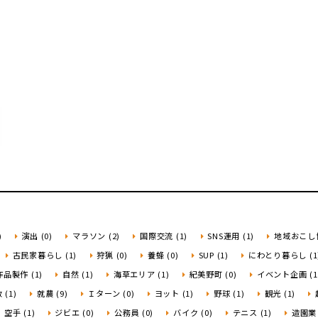
)
演出 (0)
マラソン (2)
国際交流 (1)
SNS運用 (1)
地域おこし協
古民家暮らし (1)
狩猟 (0)
養蜂 (0)
SUP (1)
にわとり暮らし (1
品製作 (1)
自然 (1)
海草エリア (1)
紀美野町 (0)
イベント企画 (1
(1)
就農 (9)
Ｉターン (0)
ヨット (1)
野球 (1)
観光 (1)
空手 (1)
ジビエ (0)
公務員 (0)
バイク (0)
テニス (1)
造園業 