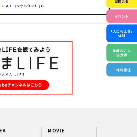
お問合せ
ＡＩコンサルタント (1)
イベント
「人に会える」
体験
地域おこし
協力隊
二地域居住
EA
MOVIE