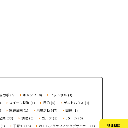
市町村を探す
移住者インタビュー
動画
地域おこし協力隊
力隊 (6)
キャンプ (0)
フットサル (1)
)
スイーツ製造 (1)
民泊 (0)
ゲストハウス (1)
)
家庭菜園 (1)
地域活動 (47)
囲碁 (1)
起業 (33)
調理 (0)
ゴルフ (1)
Jターン (0)
移住相談
(1)
子育て (15)
ＷＥＢ／グラフィックデザイナー (1)