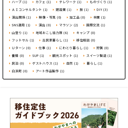
ハーブ (1)
カフェ (1)
テレワーク (1)
ものづくり (1)
ＡＩコンサルタント (1)
建設業 (1)
旅 (1)
DIY (3)
演出関係 (1)
映像・写真 (0)
加工品 (0)
林業 (1)
SNS運用 (1)
演出 (0)
マラソン (2)
国際交流 (1)
山登り (1)
地域おこし協力隊 (6)
キャンプ (0)
フットサル (1)
古民家暮らし (1)
移住相談 (0)
Ｕターン (0)
仕事 (1)
にわとり暮らし (1)
狩猟 (0)
養蜂 (0)
SUP (1)
観光スポット (1)
スイーツ製造 (1)
民泊 (0)
ゲストハウス (1)
自然 (1)
暮らし (1)
白浜町 (0)
アート作品製作 (1)