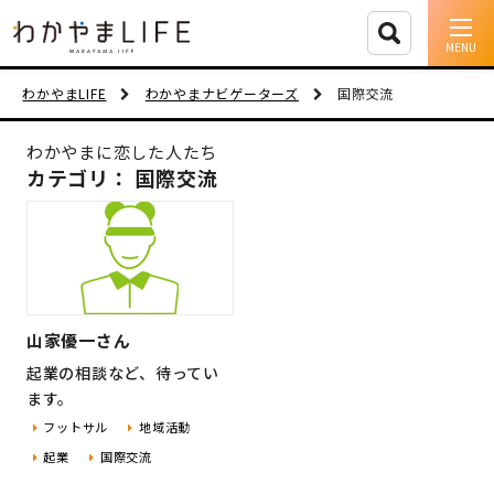
イベント情報
わかやまLIFE
わかやまナビゲーターズ
国際交流
移住支援
わかやまに恋した人たち
カテゴリ： 国際交流
人に会う
しごと
住まい
山家優一さん
市町村を探す
起業の相談など、待ってい
ます。
移住者インタビュー
フットサル
地域活動
起業
国際交流
動画