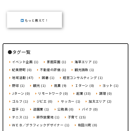
地域おこし協力隊
もっと教えて！
●タグ一覧
イベント企画 (1)
家庭菜園 (1)
海草エリア (1)
紀美野町 (0)
不動産の評価 (1)
観光誘致 (1)
地域活動 (47)
囲碁 (1)
経営コンサルティング (1)
野球 (1)
観光 (1)
就農 (9)
Ｉターン (0)
ヨット (1)
Jターン (0)
リモートワーク (0)
起業 (33)
調理 (0)
ゴルフ (1)
ジビエ (0)
サッカー (1)
加太エリア (2)
空手 (1)
造園業 (1)
公務員 (0)
バイク (0)
テニス (1)
耕作放棄地 (1)
子育て (15)
ＷＥＢ／グラフィックデザイナー (1)
有田川町 (0)