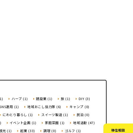
市町村を探す
移住者インタビュー
動画
地域おこし協力隊
1)
ハーブ (1)
建設業 (1)
旅 (1)
DIY (3)
SNS運用 (1)
地域おこし協力隊 (6)
キャンプ (0)
にわとり暮らし (1)
スイーツ製造 (1)
民泊 (0)
)
イベント企画 (1)
家庭菜園 (1)
地域活動 (47)
移住相談
観光 (1)
起業 (33)
調理 (0)
ゴルフ (1)