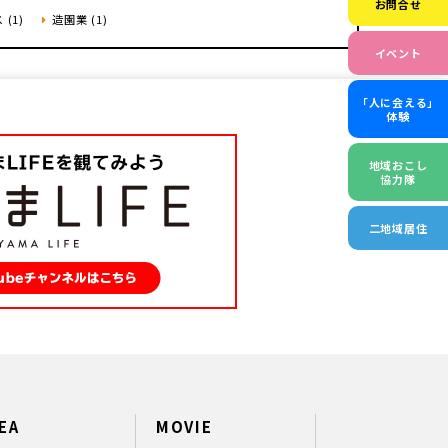
お問合せ
 (1)
造園業 (1)
イベント
「人に会える」
体験
地域おこし
協力隊
二地域居住
EA
MOVIE