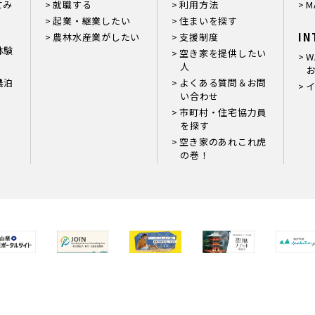
てみ
就職する
利用方法
M
起業・継業したい
住まいを探す
IN
農林水産業がしたい
支援制度
体験
空き家を提供したい
W
人
お
農泊
よくある質問＆お問
い合わせ
市町村・住宅協力員
を探す
空き家のあれこれ虎
の巻！