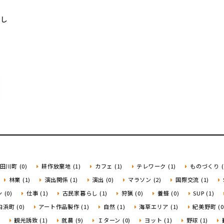
まし
田川町 (0)
耕作放棄地 (1)
カフェ (1)
テレワーク (1)
ものづくり (
林業 (1)
演出関係 (1)
演出 (0)
マラソン (2)
国際交流 (1)
(0)
仕事 (1)
古民家暮らし (1)
狩猟 (0)
養蜂 (0)
SUP (1)
白浜町 (0)
アート作品製作 (1)
自然 (1)
海草エリア (1)
紀美野町 (0
)
観光誘致 (1)
就農 (9)
Ｉターン (0)
ヨット (1)
野球 (1)