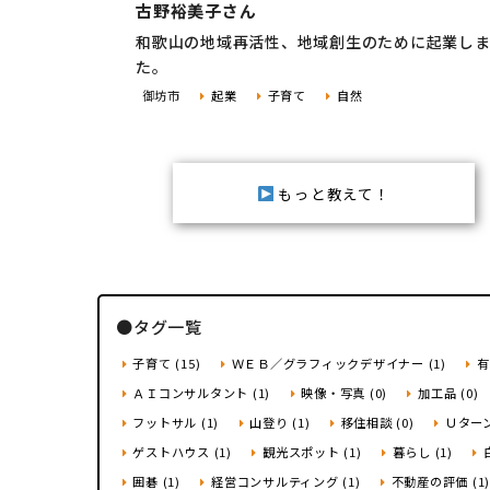
古野裕美子さん
和歌山の地域再活性、地域創生のために起業し
た。
御坊市
起業
子育て
自然
もっと教えて！
●タグ一覧
子育て (15)
ＷＥＢ／グラフィックデザイナー (1)
有
ＡＩコンサルタント (1)
映像・写真 (0)
加工品 (0)
フットサル (1)
山登り (1)
移住相談 (0)
Ｕターン 
ゲストハウス (1)
観光スポット (1)
暮らし (1)
囲碁 (1)
経営コンサルティング (1)
不動産の評価 (1