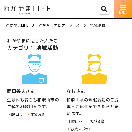
イベント情報
わかやまLIFE
わかやまナビゲーターズ
地域活動
移住支援
わかやまに恋した人たち
カテゴリ： 地域活動
人に会う
しごと
住まい
岡田善夫さん
なおさん
市町村を探す
生まれも育ちも和歌山市の
和歌山県の余暇活動のご提
生粋の和歌山人です。
案・ご紹介をできたらと思
移住者インタビュー
います。
和歌山市
地域活動
和歌山市
地域活動
動画
観光スポット