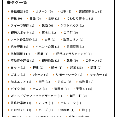
●タグ一覧
移住相談 (0)
Ｕターン (0)
仕事 (1)
古民家暮らし (1)
狩猟 (0)
養蜂 (0)
SUP (1)
にわとり暮らし (1)
スイーツ製造 (1)
民泊 (0)
ゲストハウス (1)
観光スポット (1)
暮らし (1)
白浜町 (0)
アート作品製作 (1)
自然 (1)
海草エリア (1)
紀美野町 (0)
イベント企画 (1)
家庭菜園 (1)
地域活動 (47)
囲碁 (1)
経営コンサルティング (1)
不動産の評価 (1)
観光誘致 (1)
就農 (9)
Ｉターン (0)
ヨット (1)
野球 (1)
観光 (1)
起業 (33)
調理 (0)
ゴルフ (1)
Jターン (0)
リモートワーク (0)
サッカー (1)
加太エリア (2)
空手 (1)
ジビエ (0)
公務員 (0)
バイク (0)
テニス (1)
造園業 (1)
子育て (15)
ＷＥＢ／グラフィックデザイナー (1)
有田川町 (0)
耕作放棄地 (1)
カフェ (1)
テレワーク (1)
ものづくり (1)
ハーブ (1)
建設業 (1)
旅 (1)
DIY (3)
ＡＩコンサルタント (1)
映像・写真 (0)