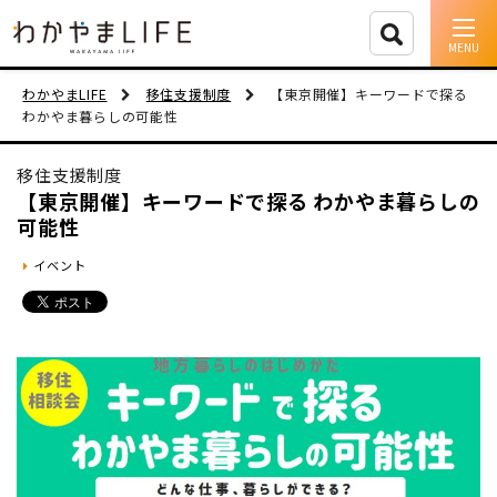
イベント情報
わかやまLIFE
移住支援制度
【東京開催】キーワードで探る
わかやま暮らしの可能性
移住支援
移住支援制度
人に会う
【東京開催】キーワードで探る わかやま暮らしの
可能性
しごと
イベント
住まい
市町村を探す
移住者インタビュー
動画