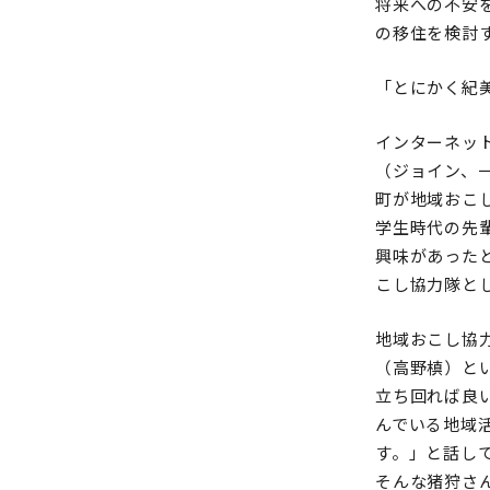
将来への不安
の移住を検討
「とにかく紀
インターネッ
（ジョイン、
町が地域おこ
学生時代の先
興味があった
こし協力隊と
地域おこし協
（高野槙）と
立ち回れば良
んでいる地域
す。」と話し
そんな猪狩さ