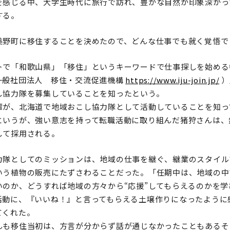
を感じる中、大学生時代に旅行で訪れ、豊かな自然が印象深かっ
する。
美野町に移住することを決めたので、どんな仕事でも就く覚悟で
トで「和歌山県」「移住」というキーワードで仕事探しを始める中
一般社団法人 移住・交流促進機構
https://www.iju-join.jp/
）
し協力隊を募集していることを知ったという。
輩が、北海道で地域おこし協力隊として活動していることを知っ
というが、強い意志を持って転職活動に取り組んだ猪狩さんは、
して採用される。
力隊としてのミッションは、地域の仕事を継ぐ、継業のスタイル
いう植物の販売にたずさわることだった。「任期中は、地域の中
いのか、どうすれば地域の方々から“応援”してもらえるのかを学
活動に、『いいね！』と言ってもらえる土壌作りになったように
てくれた。
んも移住当初は、方言が分からず話が通じなかったこともあるそ