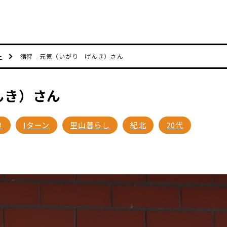
ー
猪狩 元気（いがり げんき）さん
んき）さん
り
Iターン
里山暮らし
紀北
20代