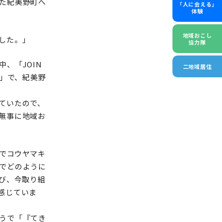
た紀美野町へ
「人に会える」
体験
地域おこし
した。」
協力隊
、「JOIN
二地域居住
」で、紀美野
ていたので、
無事に地域お
でコウヤマキ
でどのように
び、今取り組
感じていま
うで「『てき