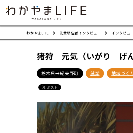
わかやまLIFE
先輩移住者インタビュー
インタビュ
猪狩 元気（いがり げ
栃木県→紀美野町
就業
地域づく