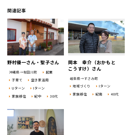
関連記事
野村優一さん・聖子さん
岡本 幸介（おかもと
こうすけ）さん
沖縄県→有田川町
起業
岐阜県→すさみ町
子育て
空き家活用
地域づくり
Iターン
Uターン
Iターン
家族移住
紀南
40代
家族移住
紀中
30代