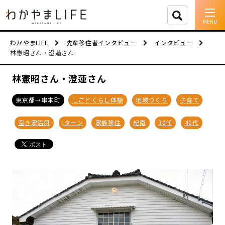
イベント情報
わかやまLIFE
先輩移住者インタビュー
インタビュー
林憲昭さん・澄蓮さん
移住支援
林憲昭さん・澄蓮さん
人に会う
東京都→串本町
しごとくらし体験
地域づくり
子育て
しごと
空き家活用
Iターン
家族移住
紀南
30代
40代
住まい
市町村を探す
移住者インタビュー
動画