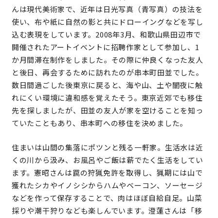
んは現代美術家で、近年は日光写真（青写真）の技法を
使い、布や紙に自然の影と共にドローイングなどを写し
込む表現をしています。2008年3月、和歌山県田辺市で
開催されたアートイベントに招聘作家として参加し、1
か月間滞在制作をしました。その際に仲良くなった友人
と後日、再会するために訪れたのが串本町田並でした。
数日間過ごした後東京に戻ると、海や山、土や闇夜に触
れにくい環境に違和感を覚えたそう。東京近郊でも移住
先を探しましたが、田並の友人が家を空けることを知っ
ていたこともあり、串本町への移住を決めました。
住まいは山間の集落にポツンと残る一軒家。生活水は近
くの川から汲み、お風呂やご飯は薪でたく生活をしてい
ます。憲昭さんは罠の狩猟免許を取得し、猟期には山で
獲れたシカやイノシシからハムやベーコン、ソーセージ
などを作って保存することで、肉はほぼ自給自足。山菜
採りや潮干狩りなども楽しんでいます。澄蓮さんは「移