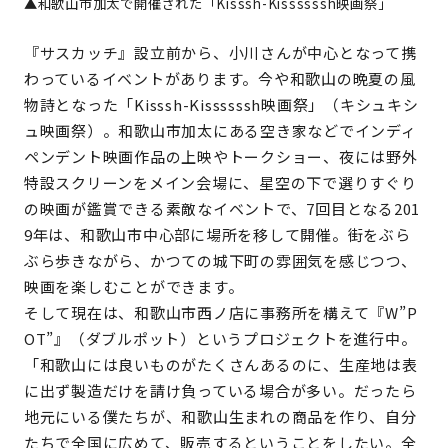
▲和歌山市加太で開催された「Kisssh-Kissssssh映画祭」
『サスカッチ』設立前から、小川さんが中心となって携
わっているイベントがあります。今や和歌山の晩夏の風
物詩となった「Kisssh-Kissssssh映画祭」（キシュキシ
ュ映画祭）。和歌山市加太にある空き家などでインディ
ペンデント映画作品の上映やトークショー、夜には野外
特設スクリーンをメイン会場に、星空の下で選りすぐり
の映画が鑑賞できる素敵なイベントで、7回目となる201
9年は、和歌山市中心部に場所を移して開催。街をぶら
ぶら歩きながら、かつての城下町の雰囲気を感じつつ、
映画を楽しむことができます。
そして現在は、和歌山市西ノ店に事務所を構えて『W”P
OT”』（ダブルポット）というプロジェクトを進行中。
「和歌山には良いものがたくさんあるのに、生産地は表
に出ず製造だけを請け負っている場合が多い。だったら
地元にいる僕たちが、和歌山生まれの商品を作り、自分
たちで全国に広めて、販売するということをしたい。全