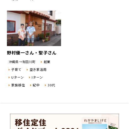
野村優一さん・聖子さん
沖縄県→有田川町
起業
子育て
空き家活用
Uターン
Iターン
家族移住
紀中
30代