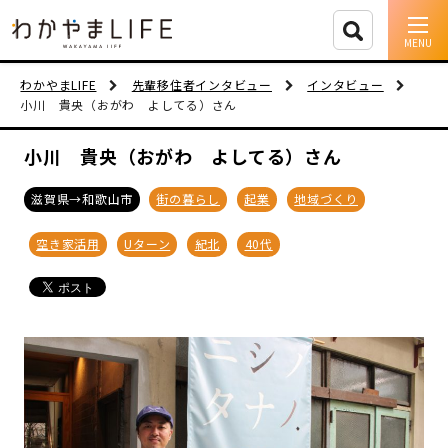
イベント情報
わかやまLIFE
先輩移住者インタビュー
インタビュー
小川 貴央（おがわ よしてる）さん
移住支援
小川 貴央（おがわ よしてる）さん
人に会う
滋賀県→和歌山市
街の暮らし
起業
地域づくり
しごと
空き家活用
Uターン
紀北
40代
住まい
市町村を探す
移住者インタビュー
動画