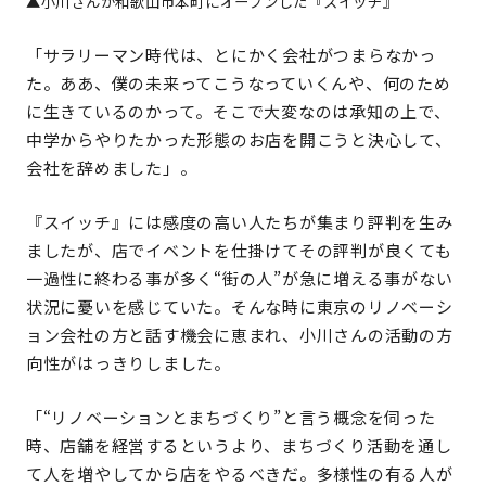
▲小川さんが和歌山市本町にオープンした『スイッチ』
「サラリーマン時代は、とにかく会社がつまらなかっ
た。ああ、僕の未来ってこうなっていくんや、何のため
に生きているのかって。そこで大変なのは承知の上で、
中学からやりたかった形態のお店を開こうと決心して、
会社を辞めました」。
『スイッチ』には感度の高い人たちが集まり評判を生み
ましたが、店でイベントを仕掛けてその評判が良くても
一過性に終わる事が多く“街の人”が急に増える事がない
状況に憂いを感じていた。そんな時に東京のリノベーシ
ョン会社の方と話す機会に恵まれ、小川さんの活動の方
向性がはっきりしました。
「“リノベーションとまちづくり”と言う概念を伺った
時、店舗を経営するというより、まちづくり活動を通し
て人を増やしてから店をやるべきだ。多様性の有る人が