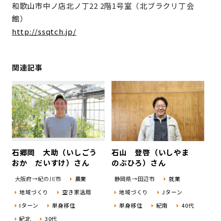
和歌山市中ノ店北ノ丁22 2階1号室（北ブラクリ丁会
館）
http://ssqtch.jp/
関連記事
石郷岡 大助（いしごう
石山 登啓（いしやま
おか だいすけ）さん
のぶひろ）さん
大阪府→紀の川市
農業
静岡県→田辺市
就業
地域づくり
空き家活用
地域づくり
Jターン
Iターン
単身移住
単身移住
紀南
40代
紀北
30代