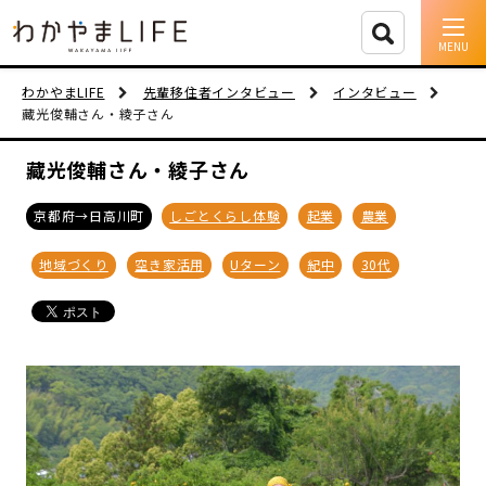
イベント情報
わかやまLIFE
先輩移住者インタビュー
インタビュー
藏光俊輔さん・綾子さん
移住支援
藏光俊輔さん・綾子さん
人に会う
京都府→日高川町
しごとくらし体験
起業
農業
しごと
地域づくり
空き家活用
Uターン
紀中
30代
住まい
市町村を探す
移住者インタビュー
動画