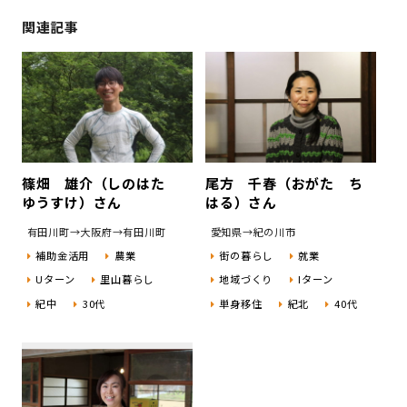
関連記事
篠畑 雄介（しのはた
尾方 千春（おがた ち
ゆうすけ）さん
はる）さん
有田川町→大阪府→有田川町
愛知県→紀の川市
補助金活用
農業
街の暮らし
就業
Uターン
里山暮らし
地域づくり
Iターン
紀中
30代
単身移住
紀北
40代