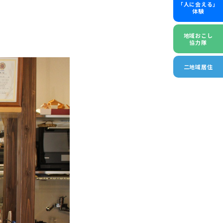
「人に会える」
体験
地域おこし
協力隊
二地域居住