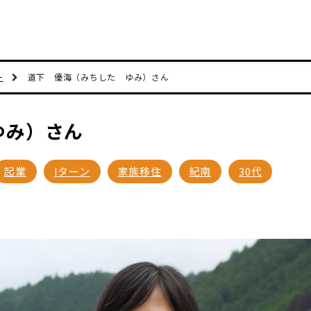
ー
道下 優海（みちした ゆみ）さん
ゆみ）さん
起業
Iターン
家族移住
紀南
30代