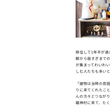
移住して1年半が過
朝から昼すぎまで
が集まってわいわ
しむ人たちも多い
「建物は当時の雰
りに来てくれたこ
んの方々とつなが
龍神村に来て、た