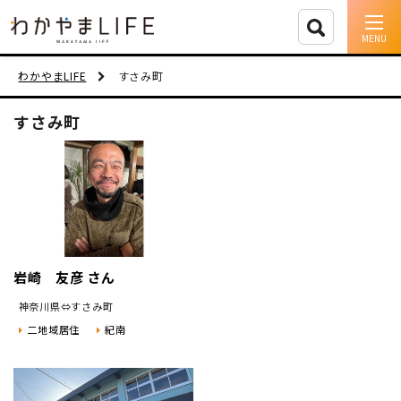
イベント情報
わかやまLIFE
すさみ町
移住支援
すさみ町
人に会う
しごと
住まい
岩崎 友彦 さん
市町村を探す
神奈川県⇔すさみ町
移住者インタビュー
二地域居住
紀南
動画