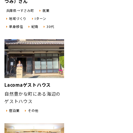
つみ）さん
兵庫県→すさみ町
就業
地域づくり
Iターン
単身移住
紀南
30代
Lacomaゲストハウス
自然豊かな町にある海辺の
ゲストハウス
宿泊業
その他