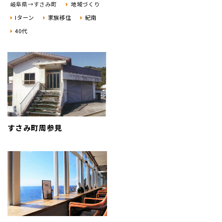
岐阜県→すさみ町
地域づくり
Iターン
家族移住
紀南
40代
すさみ町周参見