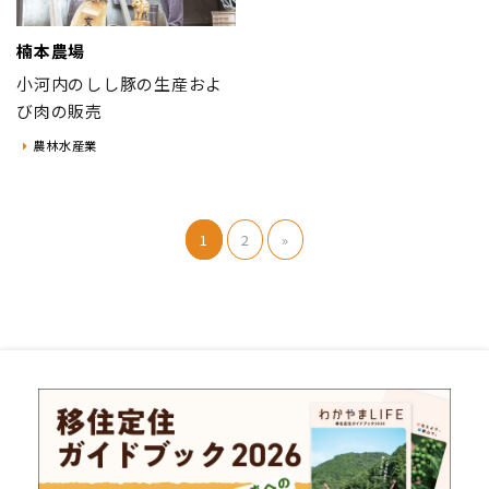
楠本農場
小河内のしし豚の生産およ
び肉の販売
農林水産業
1
2
»