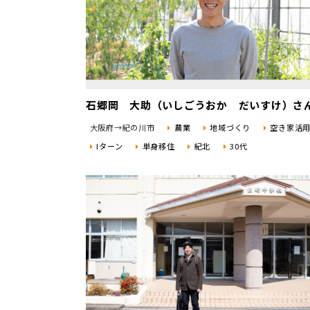
石郷岡 大助（いしごうおか だいすけ）さ
大阪府→紀の川市
農業
地域づくり
空き家活
Iターン
単身移住
紀北
30代