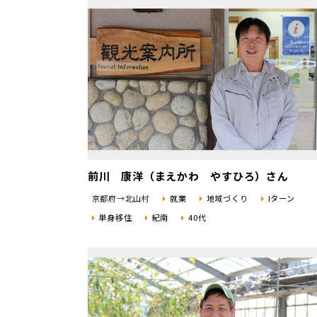
前川 康洋（まえかわ やすひろ）さん
京都府→北山村
就業
地域づくり
Iターン
単身移住
紀南
40代