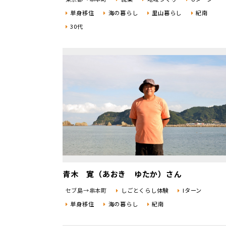
単身移住
海の暮らし
里山暮らし
紀南
30代
青木 寛（あおき ゆたか）さん
セブ島→串本町
しごとくらし体験
Iターン
単身移住
海の暮らし
紀南