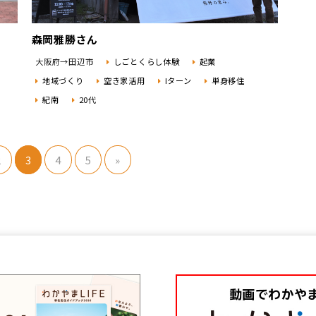
森岡雅勝さん
大阪府→田辺市
しごとくらし体験
起業
地域づくり
空き家活用
Iターン
単身移住
紀南
20代
2
3
4
5
»