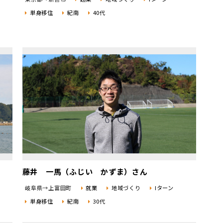
単身移住
紀南
40代
藤井 一馬（ふじい かずま）さん
岐阜県→上富田町
就業
地域づくり
Iターン
単身移住
紀南
30代