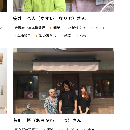
安井 也人（やすい なりと）さん
ン
大阪府→串本町潮岬
起業
地域づくり
Jターン
単身移住
海の暮らし
紀南
60代
荒川 摂（あらかわ せつ）さん
東京都→新宮市
起業
地域づくり
Iターン