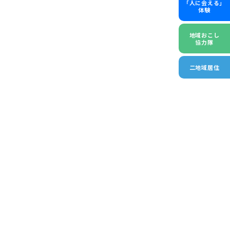
「人に会える」
体験
地域おこし
協力隊
二地域居住