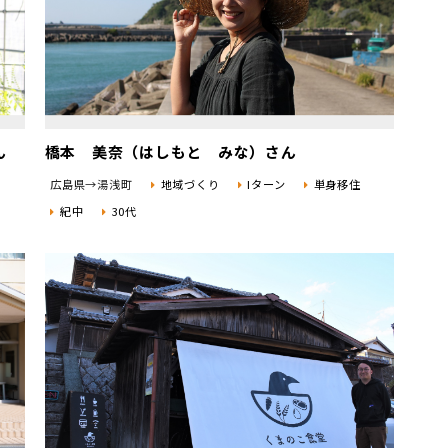
ん
橋本 美奈（はしもと みな）さん
用
広島県→湯浅町
地域づくり
Iターン
単身移住
紀中
30代