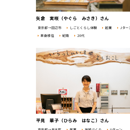
矢倉 実咲（やぐら みさき）さん
東京都→田辺市
しごとくらし体験
起業
Jター
単身移住
紀南
20代
平見 華子（ひらみ はなこ）さん
東京都→串本町
就業
地域づくり
Uターン