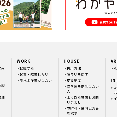
WORK
HOUSE
AR
てみ
就職する
利用方法
M
起業・継業したい
住まいを探す
IN
農林水産業がしたい
支援制度
体験
空き家を提供したい
W
人
お
農泊
よくある質問＆お問
い合わせ
市町村・住宅協力員
を探す