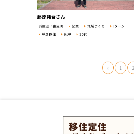
藤原翔吾さん
兵庫県→由良町
起業
地域づくり
Iターン
単身移住
紀中
30代
«
1