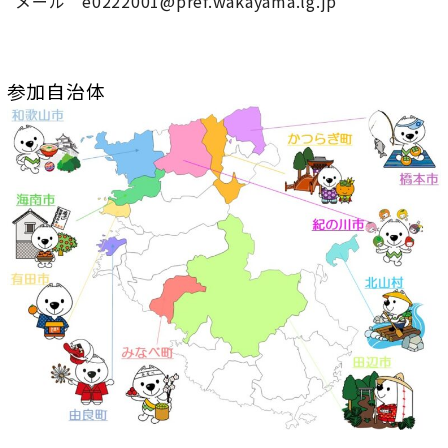
メール e0222001@pref.wakayama.lg.jp
参加自治体