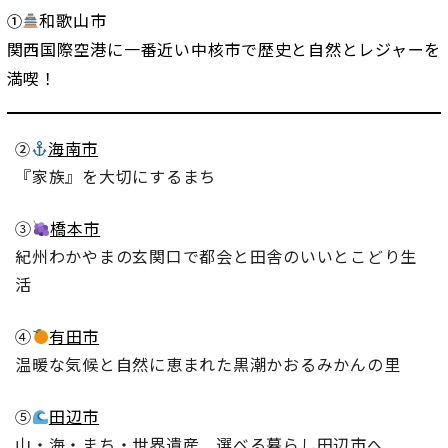
和歌山市
①
関西国際空港に一番近い中核市で歴史と自然とレジャーを
満喫！
海南市
②
『家族』を大切にするまち
③
橋本市
紀州わかやまの玄関口で都会と田舎のいいとこどり生
活
④
有田市
温暖な気候と自然に恵まれた黒潮かおるみかんの里
⑤
田辺市
山・海・まち・世界遺産 選べる暮らし田辺市へ