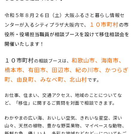
令和５年８月２６日（土）大阪ふるさと暮らし情報セ
１０市町村
ンターが入るシティプラザ大阪内で、
の市
役所・役場担当職員が相談ブースを設けて移住相談会を
開催いたします！
１０市町村
和歌山市、海南市、
の相談ブースは、
橋本市、有田市、田辺市、紀の川市、かつらぎ
町、由良町、みなべ町、北山村
です。
お仕事、住まい、交通アクセス、地域のことについてな
ど、「移住」に関するご質問を対面で相談できます。
わかやまの広い海、おいしい空気、きれいな星空、深い
山々、天然の植物、豊かな野菜果物、マイペースな動物、
新鮮な魚、優しい人、多彩な地域などなど…についてもご