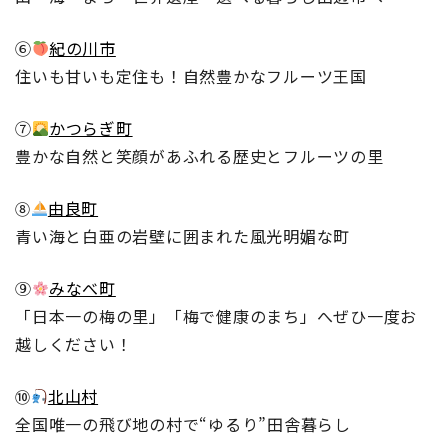
⑥
紀の川市
住いも甘いも定住も！自然豊かなフルーツ王国
⑦
かつらぎ町
豊かな自然と笑顔があふれる歴史とフルーツの里
由良町
⑧
青い海と白亜の岩壁に囲まれた風光明媚な町
⑨
みなべ町
「日本一の梅の里」「梅で健康のまち」へぜひ一度お
越しください！
北山村
⑩
全国唯一の飛び地の村で“ゆるり”田舎暮らし