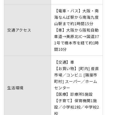
【電車・バス】大阪・南
海なんば駅から南海九度
山駅まで約1時間15分
交通アクセス
【車】大阪から阪和自動
車道→美原北IC→国道37
1号で橋本市を経て約1時
間10分
【交通】車
【お買い物】[町内] 産直
市場／コンビニ [隣接市
町村] スーパー／ホーム
生活環境
センター
【医療】診療所5施設
【子育て】保育機関1施
設／小学校2校／中学校2
校