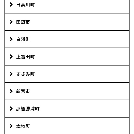
日高川町
田辺市
白浜町
上富田町
すさみ町
新宮市
那智勝浦町
太地町