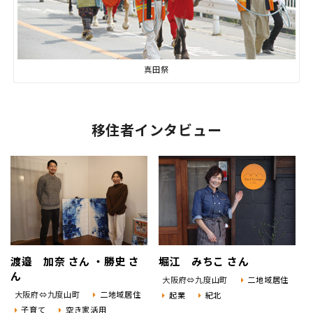
真田祭
移住者インタビュー
渡邉 加奈 さん ・勝史 さ
堀江 みちこ さん
ん
大阪府⇔九度山町
二地域居住
大阪府⇔九度山町
二地域居住
起業
紀北
子育て
空き家活用