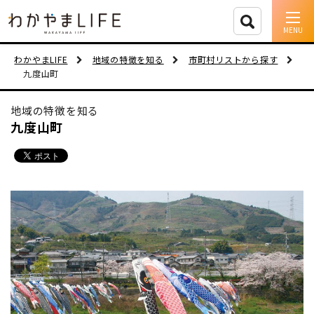
イベント情報
わかやまLIFE
地域の特徴を知る
市町村リストから探す
九度山町
移住支援
地域の特徴を知る
人に会う
九度山町
しごと
住まい
市町村を探す
移住者インタビュー
動画