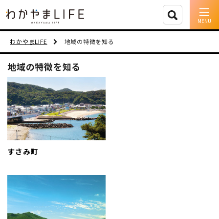
イベント情報
わかやまLIFE
地域の特徴を知る
移住支援
地域の特徴を知る
人に会う
しごと
住まい
すさみ町
市町村を探す
移住者インタビュー
動画