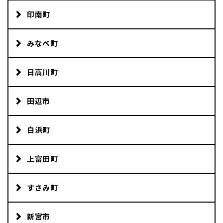
印南町
みなべ町
日高川町
田辺市
白浜町
上富田町
すさみ町
新宮市