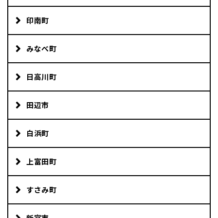
印南町
みなべ町
日高川町
田辺市
白浜町
上富田町
すさみ町
新宮市