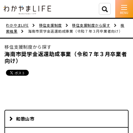
イベント情報
わかやまLIFE
移住支援制度
移住支援制度から探す
検
索結果
海南市奨学金返還助成事業（令和７年３月卒業者向け）
移住支援
移住支援制度から探す
人に会う
海南市奨学金返還助成事業（令和７年３月卒業者
向け）
しごと
住まい
市町村を探す
移住者インタビュー
和歌山市
動画